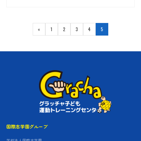
«
1
2
3
4
5
国際志学園グループ
学校法人国際志学園