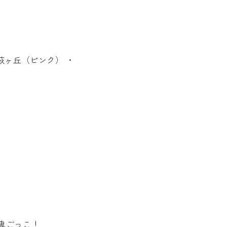
萩ヶ丘（ピンク） ・
鬼ごっこ！