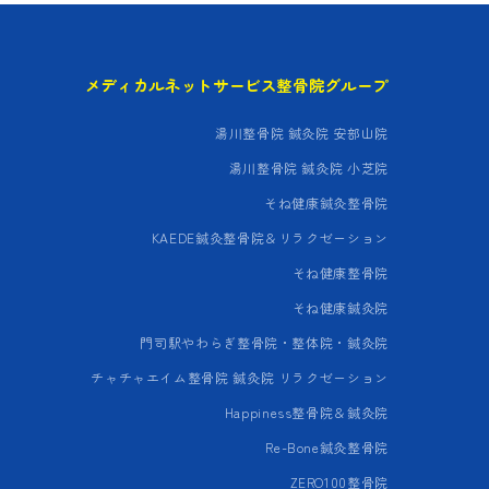
メディカルネットサービス整骨院グループ
湯川整骨院 鍼灸院 安部山院
湯川整骨院 鍼灸院 小芝院
そね健康鍼灸整骨院
KAEDE鍼灸整骨院＆リラクゼーション
そね健康整骨院
そね健康鍼灸院
門司駅やわらぎ整骨院・整体院・鍼灸院
チャチャエイム整骨院 鍼灸院 リラクゼーション
Happiness整骨院＆鍼灸院
Re-Bone鍼灸整骨院
ZERO100整骨院