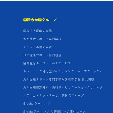
国際志学園グループ
学校法人国際志学園
九州医療スポーツ専門学校
ナショナル整体学院
日本健康サポート協同組合
協同組合トータルヘルスサービス
トレーニング特化型デイケアセンタームーブグラッチャ
九州医療スポーツ専門学校附属高等学院 北九州校
九州医療整形外科・内科リハビリテーションクリニック
メディカルネットサービス整骨院グループ
Gracha ラーニング
Grachaラーニング(AI研修) 1ヶ月集中コース